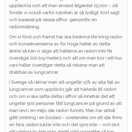
upptäckta och att man endast åtgärdat 25.000 – då
förstår vi också varför rubriken är så tydligt. Kort sagt
och baserat på dessa siffror: genomför en
radonmätning.
Om vi först och främst här ska beskriva lite kring radon
och konsekvenserna av för höga halter av detta
ämne så kan vi säga att halterna av radon inte får
överstiga 200 bq/meter3 och att om man bor i ett hus
vars halter överstiger detta så riskerar man att
drabbas av lungcancer.
I Sverige så räknar man att ungefär 15% av alla fall av
lungcancer som upptäcks går att härleda till radon
och om vi ska sätta detta i siffror så innebär det att
ungefär 500 personer fått lungcancer på grund av att
man levt i en miljö där radon funnits. Man har alltså
gått omkring i en bostad – ovetandes om att där finns
en fara; radon luktar inte och det syns inte – och levt
sitt vanliga liv. Har man därtill rökt cigaretter så har