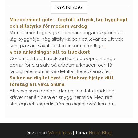
NYA INLÄGG
Microcement golv – fogfritt uttryck, låg bygghöjd
och slitstyrka för modern vardag
Microcement i golv ger sammanhängande ytor med
låg bygghöjd, hög slitstyrka och ett levande uttryck
som passar i såväl bostäder som offentliga
...
5 bra anledningar att ta truckkort
Genom att ta ett truckkort kan du öppna många
dörrar för dig själv på arbetsmarknaden och få
färdigheter som är värdefulla i flera branscher.
...
Så kan en digital byrå i Göteborg hjälpa ditt
företag att växa online
Att växa som företag i dagens digitala landskap
kräver mer än bara en snygg hemsida. Med rätt
strategi och expertis från en digital byrå kan du
...
Drivs med
WordPress
|
Tema:
Head Blog