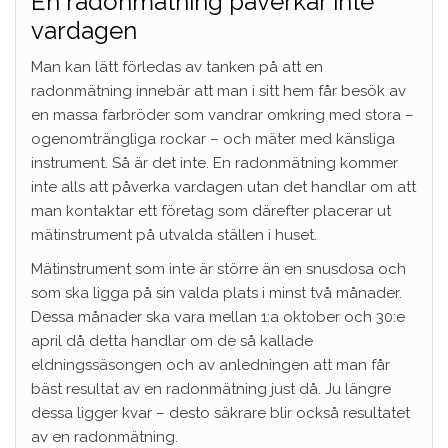
En radonmätning påverkar inte
vardagen
Man kan lätt förledas av tanken på att en
radonmätning innebär att man i sitt hem får besök av
en massa farbröder som vandrar omkring med stora –
ogenomträngliga rockar – och mäter med känsliga
instrument. Så är det inte. En radonmätning kommer
inte alls att påverka vardagen utan det handlar om att
man kontaktar ett företag som därefter placerar ut
mätinstrument på utvalda ställen i huset.
Mätinstrument som inte är större än en snusdosa och
som ska ligga på sin valda plats i minst två månader.
Dessa månader ska vara mellan 1:a oktober och 30:e
april då detta handlar om de så kallade
eldningssäsongen och av anledningen att man får
bäst resultat av en radonmätning just då. Ju längre
dessa ligger kvar – desto säkrare blir också resultatet
av en radonmätning.