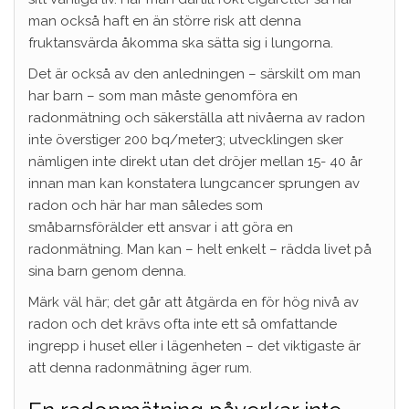
man också haft en än större risk att denna
fruktansvärda åkomma ska sätta sig i lungorna.
Det är också av den anledningen – särskilt om man
har barn – som man måste genomföra en
radonmätning och säkerställa att nivåerna av radon
inte överstiger 200 bq/meter3; utvecklingen sker
nämligen inte direkt utan det dröjer mellan 15- 40 år
innan man kan konstatera lungcancer sprungen av
radon och här har man således som
småbarnsförälder ett ansvar i att göra en
radonmätning. Man kan – helt enkelt – rädda livet på
sina barn genom denna.
Märk väl här; det går att åtgärda en för hög nivå av
radon och det krävs ofta inte ett så omfattande
ingrepp i huset eller i lägenheten – det viktigaste är
att denna radonmätning äger rum.