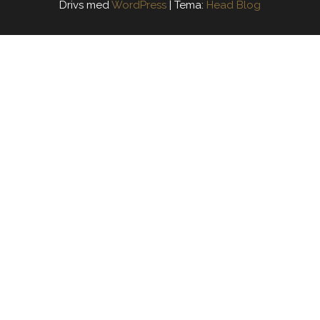
Drivs med
WordPress
|
Tema:
Head Blog