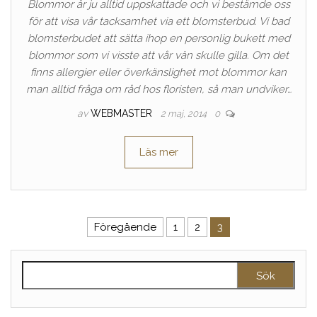
Blommor är ju alltid uppskattade och vi bestämde oss
för att visa vår tacksamhet via ett blomsterbud. Vi bad
blomsterbudet att sätta ihop en personlig bukett med
blommor som vi visste att vår vän skulle gilla. Om det
finns allergier eller överkänslighet mot blommor kan
man alltid fråga om råd hos floristen, så man undviker…
av
WEBMASTER
2 maj, 2014
0
Läs mer
Inläggsnavigering
Föregående
1
2
3
Sök efter: