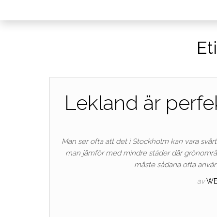
Et
Lekland är perfe
Man ser ofta att det i Stockholm kan vara svårt
man jämför med mindre städer där grönområde
måste sådana ofta använda
av
WE