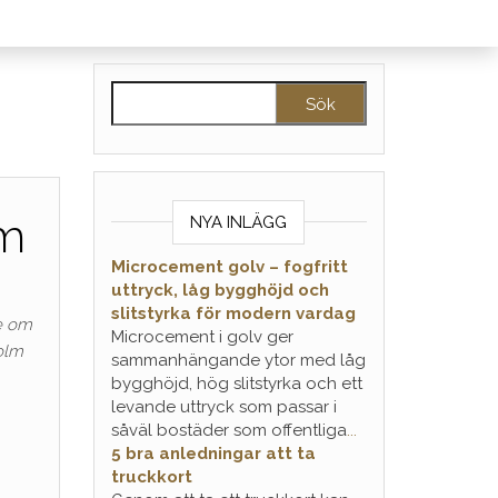
Sök efter:
lm
NYA INLÄGG
Microcement golv – fogfritt
uttryck, låg bygghöjd och
slitstyrka för modern vardag
de om
Microcement i golv ger
olm
sammanhängande ytor med låg
bygghöjd, hög slitstyrka och ett
levande uttryck som passar i
såväl bostäder som offentliga
...
5 bra anledningar att ta
truckkort