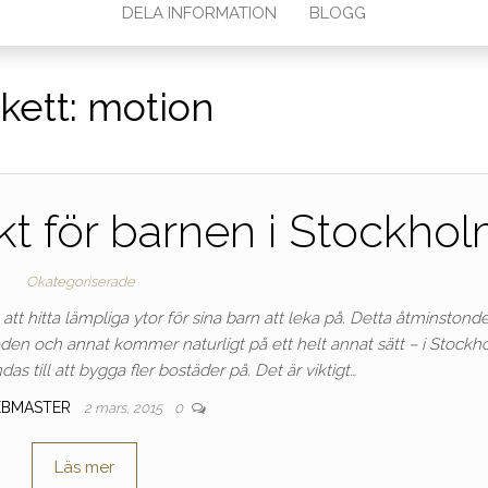
DELA INFORMATION
BLOGG
ikett:
motion
kt för barnen i Stockho
Okategoriserade
 att hitta lämpliga ytor för sina barn att leka på. Detta åtminston
n och annat kommer naturligt på ett helt annat sätt – i Stockh
s till att bygga fler bostäder på. Det är viktigt…
BMASTER
2 mars, 2015
0
Läs mer