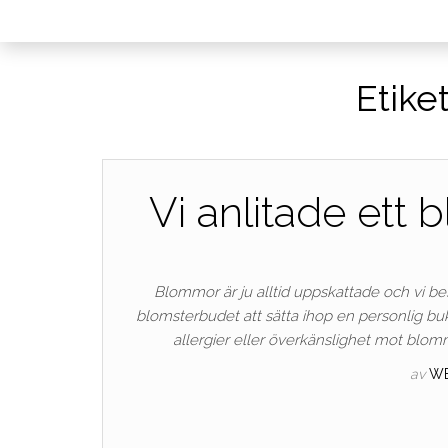
Etiket
Vi anlitade ett
Blommor är ju alltid uppskattade och vi be
blomsterbudet att sätta ihop en personlig buk
allergier eller överkänslighet mot blom
av
W