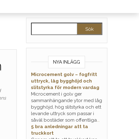
Sök efter:
m
NYA INLÄGG
Microcement golv – fogfritt
uttryck, låg bygghöjd och
slitstyrka för modern vardag
d
Microcement i golv ger
nns
sammanhängande ytor med låg
bygghöjd, hög slitstyrka och ett
levande uttryck som passar i
såväl bostäder som offentliga
...
5 bra anledningar att ta
truckkort