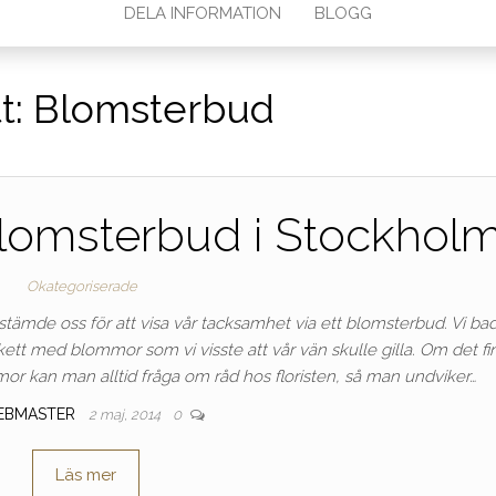
DELA INFORMATION
BLOGG
t:
Blomsterbud
 blomsterbud i Stockhol
Okategoriserade
stämde oss för att visa vår tacksamhet via ett blomsterbud. Vi ba
ett med blommor som vi visste att vår vän skulle gilla. Om det fi
mor kan man alltid fråga om råd hos floristen, så man undviker…
EBMASTER
2 maj, 2014
0
Läs mer