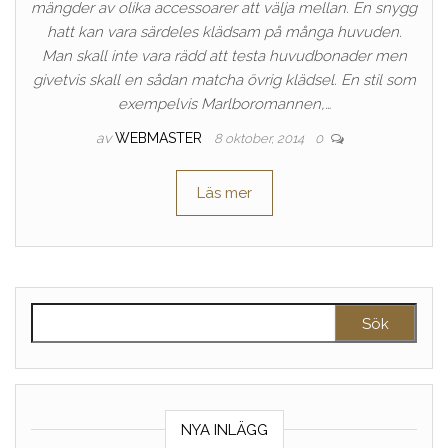
mängder av olika accessoarer att välja mellan. En snygg
hatt kan vara särdeles klädsam på många huvuden.
Man skall inte vara rädd att testa huvudbonader men
givetvis skall en sådan matcha övrig klädsel. En stil som
exempelvis Marlboromannen,…
av
WEBMASTER
8 oktober, 2014
0
Läs mer
Sök efter:
NYA INLÄGG