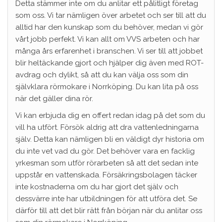
Detta stämmer inte om du anlitar ett pålitligt företag
som oss. Vi tar nämligen över arbetet och ser till att du
alltid har den kunskap som du behöver, medan vi gör
vårt jobb perfekt. Vi kan allt om VVS arbeten och har
många års erfarenhet i branschen. Vi ser till att jobbet
blir heltäckande gjort och hjälper dig även med ROT-
avdrag och dylikt, så att du kan välja oss som din
självklara rörmokare i Norrköping. Du kan lita på oss
när det gäller dina rör.
Vi kan erbjuda dig en offert redan idag på det som du
vill ha utfört. Försök aldrig att dra vattenledningarna
själv. Detta kan nämligen bli en väldigt dyr historia om
du inte vet vad du gör. Det behöver vara en facklig
yrkesman som utför rörarbeten så att det sedan inte
uppstår en vattenskada. Försäkringsbolagen täcker
inte kostnaderna om du har gjort det själv och
dessvärre inte har utbildningen för att utföra det. Se
därför till att det blir rätt från början när du anlitar oss