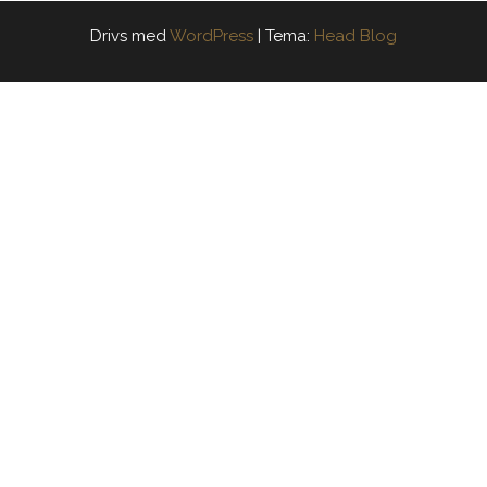
Drivs med
WordPress
|
Tema:
Head Blog