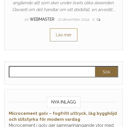
angående allt som sker under livets olika skeenden.
Oavsett om det handlar om ett dödsfall, en arvsrätt,…
av
WEBMASTER
21 december, 2014
0
Läs mer
Sök efter:
NYA INLÄGG
Microcement golv – fogfritt uttryck, låg bygghöjd
och slitstyrka för modern vardag
Microcement i golv ger sammanhängande ytor med