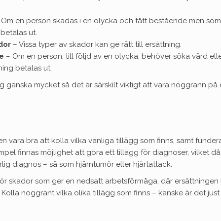
 Om en person skadas i en olycka och fått bestående men som
betalas ut.
dor
– Vissa typer av skador kan ge rätt till ersättning.
se
– Om en person, till följd av en olycka, behöver söka vård ell
ning betalas ut.
ig ganska mycket så det är särskilt viktigt att vara noggrann på
n vara bra att kolla vilka vanliga tillägg som finns, samt funder
pel finnas möjlighet att göra ett tillägg för diagnoser, vilket d
lig diagnos – så som hjärntumör eller hjärtattack.
 för skador som ger en nedsatt arbetsförmåga, där ersättningen
. Kolla noggrant vilka olika tillägg som finns – kanske är det just