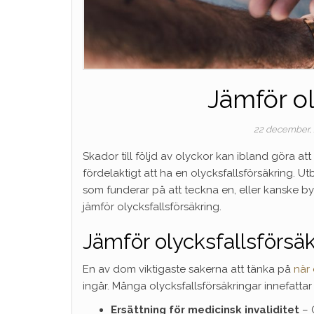
Jämför ol
22 december,
Skador till följd av olyckor kan ibland göra at
fördelaktigt att ha en olycksfallsförsäkring. U
som funderar på att teckna en, eller kanske byta
jämför olycksfallsförsäkring.
Jämför olycksfallsförsäk
En av dom viktigaste sakerna att tänka på
när 
ingår. Många olycksfallsförsäkringar innefattar 
Ersättning för medicinsk invaliditet
– 