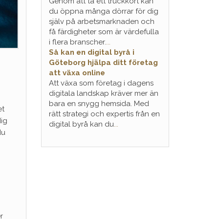
Genom att ta ett truckkort kan
du öppna många dörrar för dig
själv på arbetsmarknaden och
få färdigheter som är värdefulla
i flera branscher.
...
Så kan en digital byrå i
Göteborg hjälpa ditt företag
att växa online
Att växa som företag i dagens
digitala landskap kräver mer än
bara en snygg hemsida. Med
et
rätt strategi och expertis från en
dig
digital byrå kan du
...
du
r