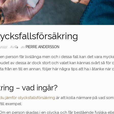
ycksfallsförsäkring
av
PIERRE ANDERSSON
 2022
Av
t en person får livslånga men och i dessa fall kan det vara myck
tbudet av dessa är dock stort och valet kan kännas svårt så för 
 från en till en annan, följer här några tips att ha i åtanke när 
ring – vad ingår?
du jämför olycksfallsförsäkring
är att kolla närmare på vad som
till exempel:
Om en person skadas i en olycka och får bestående fysiska elle