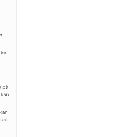
er
 den
a på
å kan
 kan
 det