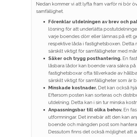
Nedan kommer vi att lyfta fram varför ni bör ö
samfällighet.
Förenklar utdelningen av brev och pa
lösning för att underlätta postutdelningen 
varje boendes dörr eller lämnas på ett 
respektive låda i fastighetsboxen. Detta m
särskilt viktigt för samfälligheter med 
Säker och trygg posthantering.
En fas
låsbara lådor kan boende vara säkra på 
fastighetsboxar ofta tillverkade av håll
särskilt viktigt för samfälligheter som är
Minskade kostnader.
Det kan också hjäl
Eftersom posten kan sorteras och distribu
utdelning. Detta kan i sin tur minska kos
Anpassningsbar till olika behov.
En fas
utformningar. Det innebär att den kan an
boende och mängden post som hanteras, 
Dessutom finns det också möjlighet att a