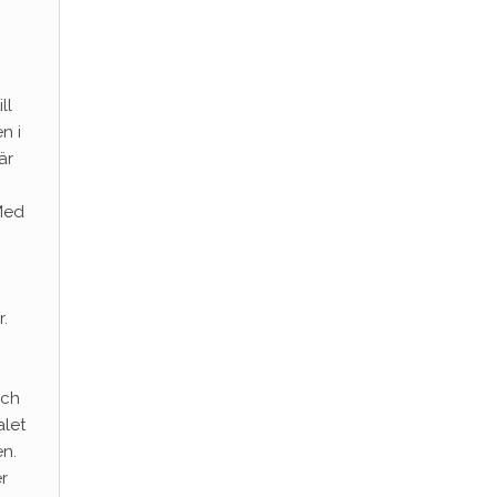
ll
n i
är
Med
r.
och
alet
en.
r