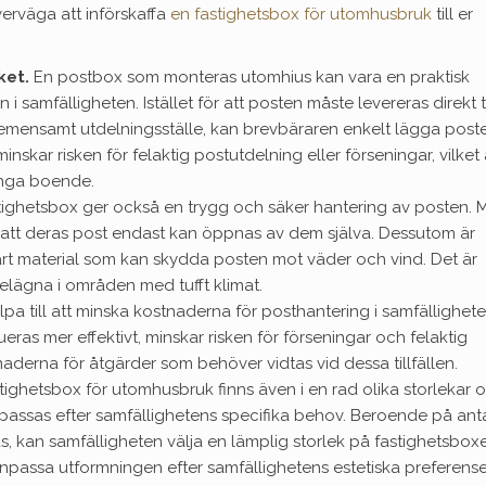
verväga att införskaffa
en fastighetsbox för utomhusbruk
till er
ket.
En postbox som monteras utomhius kan vara en praktisk
i samfälligheten. Istället för att posten måste levereras direkt ti
gemensamt utdelningsställe, kan brevbäraren enkelt lägga poste
inskar risken för felaktig postutdelning eller förseningar, vilket 
många boende.
tighetsbox ger också en trygg och säker hantering av posten. 
att deras post endast kan öppnas av dem själva. Dessutom är
bart material som kan skydda posten mot väder och vind. Det är
 belägna i områden med tufft klimat.
pa till att minska kostnaderna för posthantering i samfällighete
eras mer effektivt, minskar risken för förseningar och felaktig
tnaderna för åtgärder som behöver vidtas vid dessa tillfällen.
tighetsbox för utomhusbruk finns även i en rad olika storlekar 
passas efter samfällighetens specifika behov. Beroende på ant
kan samfälligheten välja en lämplig storlek på fastighetsbox
npassa utformningen efter samfällighetens estetiska preferense