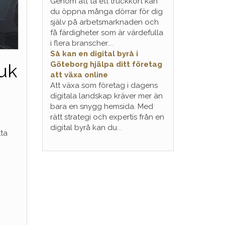
Genom att ta ett truckkort kan
du öppna många dörrar för dig
själv på arbetsmarknaden och
få färdigheter som är värdefulla
i flera branscher.
...
Så kan en digital byrå i
Göteborg hjälpa ditt företag
uk
att växa online
Att växa som företag i dagens
digitala landskap kräver mer än
bara en snygg hemsida. Med
rätt strategi och expertis från en
digital byrå kan du
...
tta